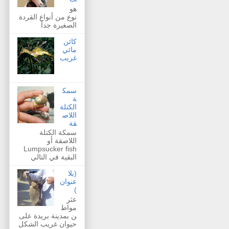
هو
نوع من أنواع القردة
الصغيرة جداً
كائن
مائي
غريب
سمك
ة
الكتلة
اللاص
قة
سمكة الكتلة
اللاصقة أو
Lumpsucker fish
البقية في التالي
(بلا
عنوان
)
عثر
مواط
ن بمدينة بريدة على
حيوان غريب الشكل