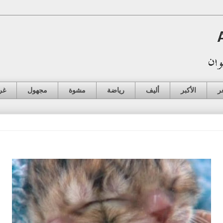
ر
الأكبر
أليف
رياضة
مشوة
مجهول
غر