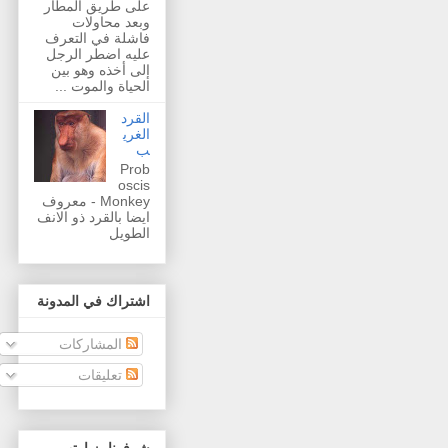
على طريق المطار
وبعد محاولات
فاشلة في التعرف
عليه اضطر الرجل
إلى أخذه وهو بين
الحياة والموت ...
القرد
الغري
ب
Prob
oscis
Monkey - معروف
ايضا بالقرد ذو الانف
الطويل
اشتراك في المدونة
المشاركات
تعليقات
شرفونا بزيارتهم