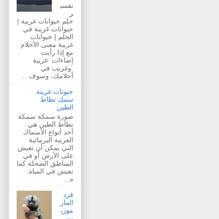
تفسي
ر
حلم حيوانات غريبة |
حيوانات غريبة في
الحلم | حيوانات
غريبة معنى الأحلام
مع إذا رأيت
إضاءات غريبة
وغريب في
أحلامك، وسوف ...
حيونات غريبة
سمك نطاط
الطين
صورة سمكة سمكة
نطاط الطين هي
أحد أنواع الأسماك
الغريبة البرمائية
التي يمكن أن تعيش
على الأرض أو في
المناطق الضحلة كما
تعيش في المياه.
ه...
قرد
المار
موزي
ت