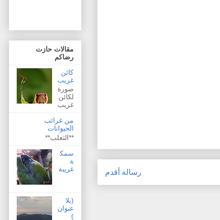
مقالات حازت
رضاكم
كائن
غريب
صورة
لكائن
غريب
من غرائب
الحيوانات
**الثعلب**
سمك
ة
غريبة
رسالة أقدم
(بلا
عنوان
)