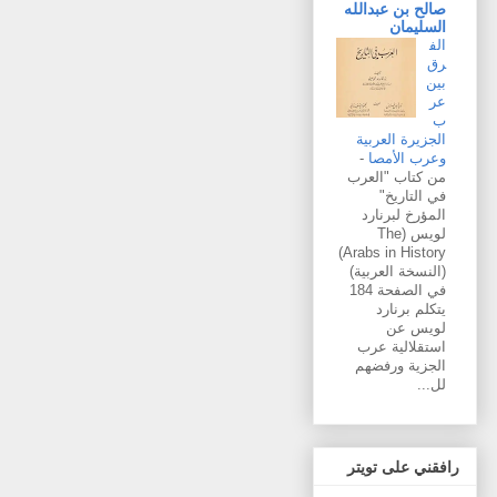
صالح بن عبدالله
السليمان
الف
رق
بين
عر
ب
الجزيرة العربية
وعرب الأمصا
-
من كتاب "العرب
في التاريخ"
المؤرخ لبرنارد
لويس (The
Arabs in History)
(النسخة العربية)
في الصفحة 184
يتكلم برنارد
لويس عن
استقلالية عرب
الجزية ورفضهم
لل...
رافقني على تويتر