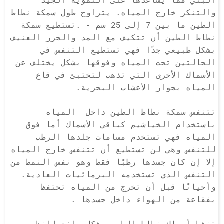
البني مما يساعدها على التمويه الجيد
والتنكر خارج المياه. يتراوح طول سمكة نطاط
الطين ما بين 7 إلى 25 سم
. -
تستطيع سمكة
نطاط الطين أن تتكيف مع المد والجزر العنيف
بشكل طبيعي جدًا فهي تستطيع التنفس في
الحالتين تحت المياه وفوقها بشكل يختلف عن
الأسماك الأخرى التي تذهب لتختبئ في قاع
المياه بجوار الأعشاب البحرية
.
تتنفس سمكة نطاط الطين داخل المياه
باستخدام الخياشيم كباقي الأسماك أما فوق
المياه فهي تستخدم مسامات جلدها الرطب
للتنفس وهي لن تستطيع أن تتنفس خارج المياه
إلا إن كان جسدها رطبًا فقط وهو نفس النمط من
التنفس الذي تستخدمه البرمائيات العادية.
وأحيانًا قبل أن تخرج من المياه تحتفظ
بفقاعة من الهواء داخل جسدها .