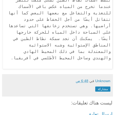
تنشط أسماك نطاط الطين بشكل ملفت للنظر
عندما تخرج من المياه عكس باقي الأسماك
للتغذية والتفاعل مع بعضها البعض كما أنها
تتقاتل أيضًا من أجل الحفاظ على حدود
أراضيها. وهي تستخدم زعانفها التي تساعدها
على السباحة داخل المياه للحركة خارجها
أيضًا. يمكنك أن تجد سمكة نطاط الطين في
المناطق الإستوائية وشبه الاستوائية
والمعتدلة بما في ذلك المحيط الهادي
والهندي وساحل المحيط الأطلسي في أفريقيا
.
Unknown
في
6:48 ص
مشاركة
ليست هناك تعليقات:
إرسال تعليق