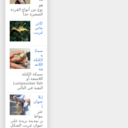
هو
نوع من أنواع القردة
الصغيرة جداً
كائن
مائي
غريب
سمك
ة
الكتلة
اللاص
قة
سمكة الكتلة
اللاصقة أو
Lumpsucker fish
البقية في التالي
(بلا
عنوان
)
عثر
مواط
ن بمدينة بريدة على
حيوان غريب الشكل