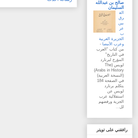
صالح بن عبدالله
السليمان
الف
رق
بين
عر
ب
الجزيرة العربية
وعرب الأمصا
-
من كتاب "العرب
في التاريخ"
المؤرخ لبرنارد
لويس (The
Arabs in History)
(النسخة العربية)
في الصفحة 184
يتكلم برنارد
لويس عن
استقلالية عرب
الجزية ورفضهم
لل...
رافقني على تويتر