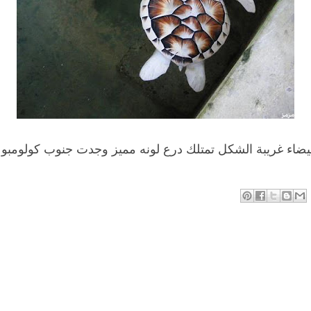
بيضاء غريبة الشكل تمتلك درع لونه مميز وجدت جنوب كولومبو ب