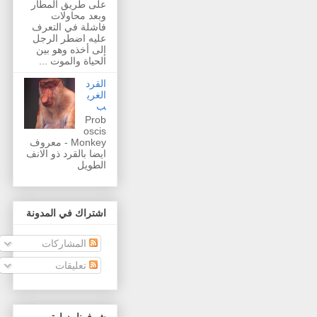
على طريق المطار
وبعد محاولات
فاشلة في التعرف
عليه اضطر الرجل
إلى أخذه وهو بين
الحياة والموت ...
القرد
الغري
ب
Prob
oscis
Monkey - معروف
ايضا بالقرد ذو الانف
الطويل
اشتراك في المدونة
المشاركات
تعليقات
شرفونا بزيارتهم