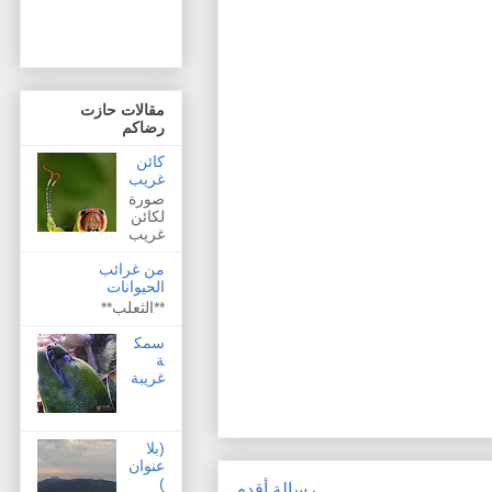
مقالات حازت
رضاكم
كائن
غريب
صورة
لكائن
غريب
من غرائب
الحيوانات
**الثعلب**
سمك
ة
غريبة
(بلا
عنوان
)
رسالة أقدم