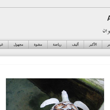
ر
الأكبر
أليف
رياضة
مشوة
مجهول
غر