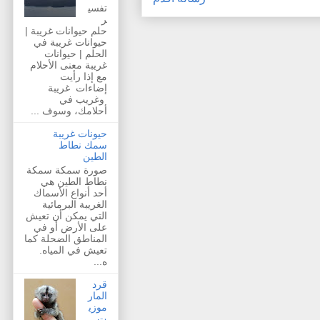
تفسي
ر
حلم حيوانات غريبة |
حيوانات غريبة في
الحلم | حيوانات
غريبة معنى الأحلام
مع إذا رأيت
إضاءات غريبة
وغريب في
أحلامك، وسوف ...
حيونات غريبة
سمك نطاط
الطين
صورة سمكة سمكة
نطاط الطين هي
أحد أنواع الأسماك
الغريبة البرمائية
التي يمكن أن تعيش
على الأرض أو في
المناطق الضحلة كما
تعيش في المياه.
ه...
قرد
المار
موزي
ت